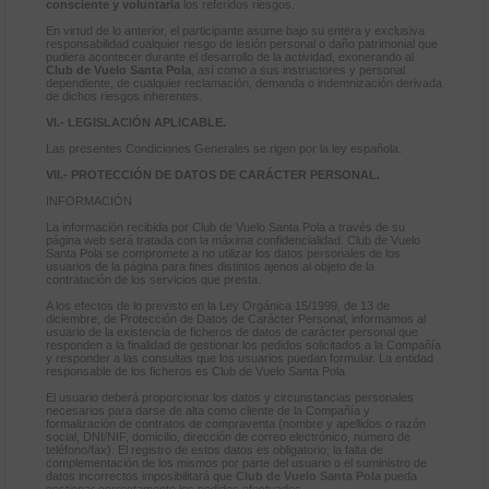
consciente y voluntaria
los referidos riesgos.
En virtud de lo anterior, el participante asume bajo su entera y exclusiva
responsabilidad cualquier riesgo de lesión personal o daño patrimonial que
pudiera acontecer durante el desarrollo de la actividad, exonerando al
Club de Vuelo Santa Pola
, así como a sus instructores y personal
dependiente, de cualquier reclamación, demanda o indemnización derivada
de dichos riesgos inherentes.
VI.- LEGISLACIÓN APLICABLE.
Las presentes Condiciones Generales se rigen por la ley española.
VII.- PROTECCIÓN DE DATOS DE CARÁCTER PERSONAL.
INFORMACIÓN
La información recibida por Club de Vuelo Santa Pola a través de su
página web será tratada con la máxima confidencialidad. Club de Vuelo
Santa Pola se compromete a no utilizar los datos personales de los
usuarios de la página para fines distintos ajenos al objeto de la
contratación de los servicios que presta.
A los efectos de lo previsto en la Ley Orgánica 15/1999, de 13 de
diciembre, de Protección de Datos de Carácter Personal, informamos al
usuario de la existencia de ficheros de datos de carácter personal que
responden a la finalidad de gestionar los pedidos solicitados a la Compañía
y responder a las consultas que los usuarios puedan formular. La entidad
responsable de los ficheros es Club de Vuelo Santa Pola
El usuario deberá proporcionar los datos y circunstancias personales
necesarios para darse de alta como cliente de la Compañía y
formalización de contratos de compraventa (nombre y apellidos o razón
social, DNI/NIF, domicilio, dirección de correo electrónico, número de
teléfono/fax). El registro de estos datos es obligatorio; la falta de
complementación de los mismos por parte del usuario o el suministro de
datos incorrectos imposibilitará que
Club de Vuelo Santa Pola
pueda