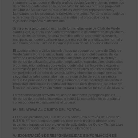
imágenes,..., así como el diseño gráfico, código fuente y demás elementos
de software contenidos en la página Web bicimania.com) son propiedad
de
Club de Vuelo Santa Pola
o de las empresas representantes y
fabricantes de los productos y servicios ofertados. Por tanto están sujetos
a derechos de propiedad intelectual e industrial protegidos por la
legislación española e internacional.
Sin la previa autorización escrita de forma fehaciente de
Club de Vuelo
Santa Pola
, o, en su caso, del representante o del fabricante del producto
titular de los derechos, no está permitido utilizar, reproducir, transmitir,
manipular, así como cualquier uso que exceda de una utilización normal y
necesaria para la visita de la página y el uso de los servicios ofrecidos.
El acceso a los servicios suministrados no supone por parte de
Club de
Vuelo Santa Pola
renuncia, transmisión ni cesión total o parcial de los
derechos derivados de la propiedad intelectual e industrial, ni atribuye
derechos de utilización, alteración, explotación, reproducción, distribución
o comunicación pública sobre estos contenidos sin la previa y expresa
autorización por escrito de los respectivos titulares de dichos derechos,
sin perjuicio del derecho de visualización y obtención de copia privada de
seguridad de tales contenidos, siempre que dicho derecho se ejercite
según los principios de buena fe y siempre que se mantenga inalterada la
propiedad intelectual e industrial del titular de tales derechos, se utilice sin
fines comerciales y exclusivamente para información personal del usuario.
La responsabilidad derivada del uso de materiales protegidos por los
derechos de propiedad intelectual e industrial contenidos en esta página
corresponderá exclusivamente al usuario.
IV.- RELATIVAS AL OBJETO DEL PORTAL.
El servicio prestado por Club de Vuelo Santa Pola a través del Portal de
INTERNET parapentesantapola.es tiene como finalidad ofrecer a los
usuarios información sobre ofertas de actividades de Ocio y Tiempo Libre
mediante procedimientos de contratación electrónica.
V.- EXONERACIÓN DE RESPONSABILIDAD E INFORMACIÓN DE