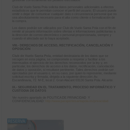
gestionar correctamente los pedidos efectuados.
Club de Vuelo Santa Pola solicita datos personales adicionales a efectos
estadísticos que le permitan conocer el perfil del usuario. El usuario puede
omitir o dejar de comunicar cualquier dato o circunstancia personal que no
sea absolutamente necesario para el alta como cliente o formalización de
la compra.
Los datos podrán ser utilizados por Club de Vuelo Santa Pola con el fin de
remitir al usuario información sobre ofertas e informaciones publicitarias a
la dirección de correo electrónico o personal proporcionada, siempre y
cuando el afectado así lo haya aceptado.
VIII.- DERECHOS DE ACCESO, RECTIFICACIÓN, CANCELACIÓN Y
OPOSICIÓN
Club de Vuelo Santa Pola
, entidad destinataria de los datos que se
recogen en esta página, se compromete a respetar y facilitar a los
interesados el ejercicio de los derechos reconocidos por la ley y, en
particular, los derechos de acceso a los datos, rectificación, cancelación
de datos y oposición, si resultase pertinente. Tales derechos podrán ser
ejercitados por el usuario o, en su caso, por quien lo represente, mediante
solicitud escrita y firmada, dirigida a la siguiente dirección: Av.
Escandinavia, 72. M-E, local 2. Gran Alacant 03130 Santa Pola. Alicante.
IX.- SEGURIDAD EN EL TRATAMIENTO, PROCESO INFORMÁTICO Y
CUSTODIA DE DATOS
Ver nuestro apartado de POLITICA DE PRIVACIDAD Y
CONFIDENCIALIDAD:
http://www.parapentesantapola.es/privacidad