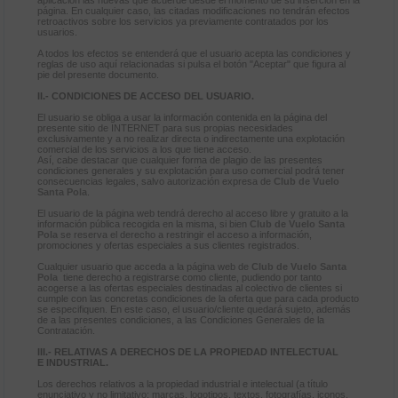
aplicación las nuevas que acuerde desde el momento de su inserción en la
página. En cualquier caso, las citadas modificaciones no tendrán efectos
retroactivos sobre los servicios ya previamente contratados por los
usuarios.
A todos los efectos se entenderá que el usuario acepta las condiciones y
reglas de uso aquí relacionadas si pulsa el botón "Aceptar" que figura al
pie del presente documento.
II.- CONDICIONES DE ACCESO DEL USUARIO.
El usuario se obliga a usar la información contenida en la página del
presente sitio de INTERNET para sus propias necesidades
exclusivamente y a no realizar directa o indirectamente una explotación
comercial de los servicios a los que tiene acceso.
Así, cabe destacar que cualquier forma de plagio de las presentes
condiciones generales y su explotación para uso comercial podrá tener
consecuencias legales, salvo autorización expresa de
Club de Vuelo
Santa Pola
.
El usuario de la página web tendrá derecho al acceso libre y gratuito a la
información pública recogida en la misma, si bien
Club de Vuelo Santa
Pola
se reserva el derecho a restringir el acceso a información,
promociones y ofertas especiales a sus clientes registrados.
Cualquier usuario que acceda a la página web de
Club de Vuelo Santa
Pola
tiene derecho a registrarse como cliente, pudiendo por tanto
acogerse a las ofertas especiales destinadas al colectivo de clientes si
cumple con las concretas condiciones de la oferta que para cada producto
se especifiquen. En este caso, el usuario/cliente quedará sujeto, además
de a las presentes condiciones, a las Condiciones Generales de la
Contratación.
III.- RELATIVAS A DERECHOS DE
LA PROPIEDAD INTELECTUAL
E
INDUSTRIAL.
Los derechos relativos a la propiedad industrial e intelectual (a título
enunciativo y no limitativo: marcas, logotipos, textos, fotografías, iconos,