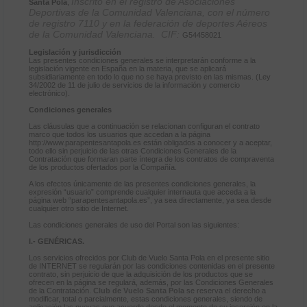
Inscrito en el registro de Asociaciones
Santa Pola
,
Deportivas de la Comunidad Valenciana, con el número
de registro 7110 y en la federación de deportes Aéreos
de la Comunidad Valenciana. CIF:
G54458021
Legislación y jurisdicción
Las presentes condiciones generales se interpretarán conforme a la
legislación vigente en España en la materia, que se aplicará
subsidiariamente en todo lo que no se haya previsto en las mismas. (Ley
34/2002 de 11 de julio de servicios de la información y comercio
electrónico).
Condiciones generales
Las cláusulas que a continuación se relacionan configuran el contrato
marco que todos los usuarios que accedan a la página
http://www.parapentesantapola.es están obligados a conocer y a aceptar,
todo ello sin perjuicio de las otras Condiciones Generales de la
Contratación que formaran parte íntegra de los contratos de compraventa
de los productos ofertados por la Compañía.
A los efectos únicamente de las presentes condiciones generales, la
expresión “usuario” comprende cualquier internauta que acceda a la
página web “parapentesantapola.es”, ya sea directamente, ya sea desde
cualquier otro sitio de Internet.
Las condiciones generales de uso del Portal son las siguientes:
I.- GENÉRICAS.
Los servicios ofrecidos por Club de Vuelo Santa Pola en el presente sitio
de INTERNET se regularán por las condiciones contenidas en el presente
contrato, sin perjuicio de que la adquisición de los productos que se
ofrecen en la página se regulará, además, por las Condiciones Generales
de la Contratación.
Club de Vuelo Santa Pola
se reserva el derecho a
modificar, total o parcialmente, estas condiciones generales, siendo de