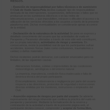
RIESGOS.
– Exención de responsabilidad por fallos técnicos o de suministro
El
Club de Vuelo Santa Pola
declina cualquier tipo de responsabilidad
derivada de las interrupciones, suspensiones, deficiencias o fallos que se
produzcan en los suministros eléctricos o en las redes de
telecomunicaciones, y que imposibiliten, retrasen o dificulten el acceso o la
utilización de los servicios ofrecidos a los usuarios a través de la presente
plataforma web. Dichas eventualidades se considerarán ajenas al control
de la entidad.
– Declaración de la naturaleza de la actividad
Se pone en expreso y
detallado conocimiento del usuario que las actividades de vuelo en
Parapente y Paramotor ofertadas a través de este sitio web constituyen,
por su propia naturaleza,
actividades de riesgo y aventura
. En
consecuencia, existe la posibilidad real de que los participantes sufran
accidentes, lesiones físicas (tales como contusiones, traumatismos o
caídas) o daños materiales.
Dichos incidentes podrán derivarse, con carácter enunciativo pero no
limitativo, de las siguientes causas:
Alteraciones fortuitas, súbitas o imprevisibles de las condiciones
meteorológicas, aerológicas o del entorno natural.
La impericia, imprudencia, condición física inadecuada o falta de
destreza técnica del propio participante.
El incumplimiento, inobservancia o negligencia por parte del usuario
respecto a las directrices, protocolos de seguridad o instrucciones
directas emitidas por los monitores, instructores o empleados del
Club.
– Asunción expresa de riesgos por parte del usuario
Se advierte
expresamente del riesgo inherente que conlleva la práctica del vuelo en
parapente y paramotor. Mediante la formalización de la reserva y
contratación de la actividad a través de la presente página web, el
participante declara conocer, comprender y
aceptar de forma libre,